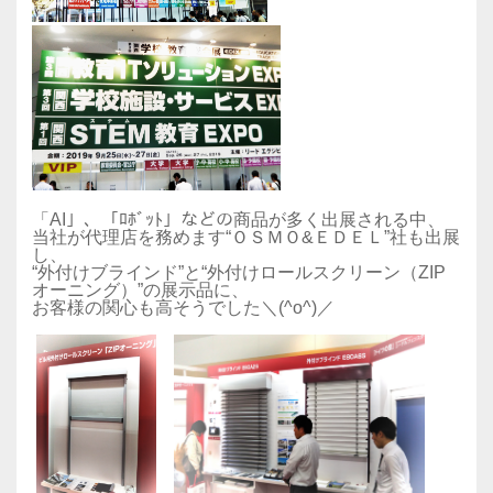
「AI」、「ﾛﾎﾞｯﾄ」などの商品が多く出展される中、
当社が代理店を務めます“ＯＳＭＯ&ＥＤＥＬ”社も出展
し、
“外付けブラインド”と“外付けロールスクリーン（ZIP
オーニング）”の展示品に、
お客様の関心も高そうでした＼(^o^)／