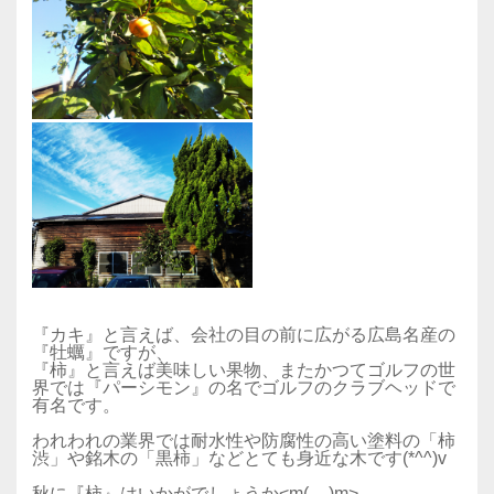
『カキ』と言えば、会社の目の前に広がる広島名産の
『牡蠣』ですが、
『柿』と言えば美味しい果物、またかつてゴルフの世
界では『パーシモン』の名でゴルフのクラブヘッドで
有名です。
われわれの業界では耐水性や防腐性の高い塗料の「柿
渋」や銘木の「黒柿」などとても身近な木です(*^^)v
秋に『柿』はいかがでしょうか<m(__)m>