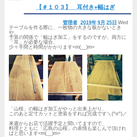
【＃１０３】 耳付き+幅はぎ
管理者
2019年
9月
25日
Wed
テーブルを作る際に、一枚物の大きな板がないとき
や、
予算の関係で「幅はぎ加工」をするのですが、両方に
「耳」が必要な場合、
少々手間と時間がかかります<m(__)m>
「山桜」の幅はぎ加工がやっと出来上がり、
このあと定寸カットと塗装をすれば完成です＼(^o^)／
来週からお店で活躍予定と聞いてますので、
料理とともに「広島の山桜」の表情も楽しんで頂けれ
ばと思います<m(__)m>