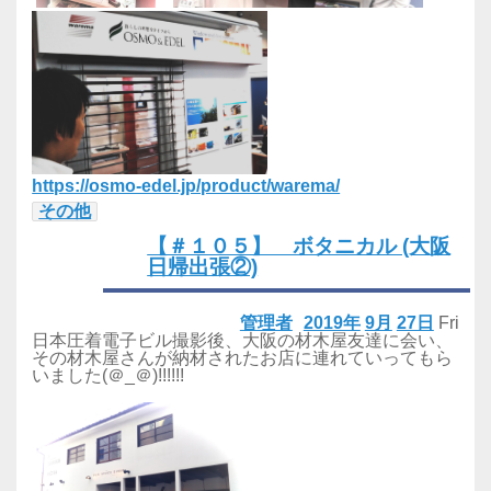
https://osmo-edel.jp/product/warema/
その他
【＃１０５】 ボタニカル (大阪
日帰出張②)
管理者
2019年
9月
27日
Fri
日本圧着電子ビル撮影後、大阪の材木屋友達に会い、
その材木屋さんが納材されたお店に連れていってもら
いました(＠_＠)!!!!!!