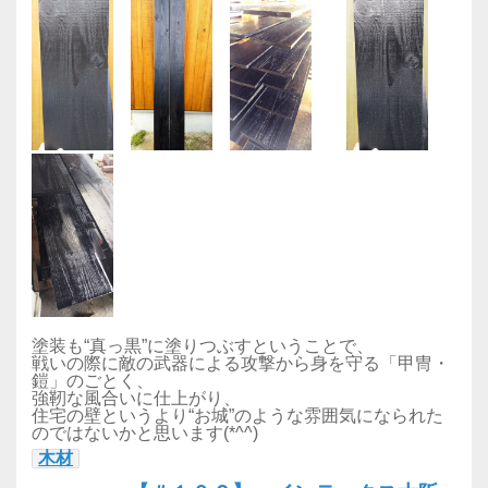
塗装も“真っ黒”に塗りつぶすということで、
戦いの際に敵の武器による攻撃から身を守る「甲冑・
鎧」のごとく、
強靭な風合いに仕上がり、
住宅の壁というより“お城”のような雰囲気になられた
のではないかと思います(*^^)
木材