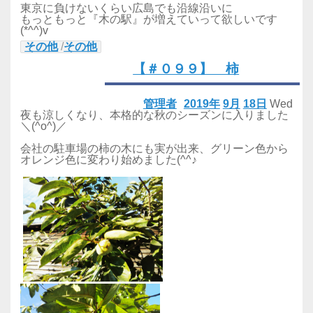
東京に負けないくらい広島でも沿線沿いに
もっともっと『木の駅』が増えていって欲しいです
(*^^)v
その他
/
その他
【＃０９９】 柿
管理者
2019年
9月
18日
Wed
夜も涼しくなり、本格的な秋のシーズンに入りました
＼(^o^)／
会社の駐車場の柿の木にも実が出来、グリーン色から
オレンジ色に変わり始めました(^^♪