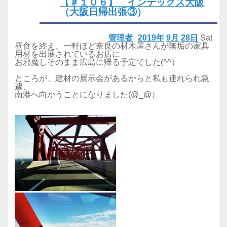
【＃１０６】 インテックス大阪
（大阪日帰出張③）
管理者
2019年
9月
28日
Sat
昼食を終え、一軒ほど奈良の材木屋さんが無垢の家具
用材を出展されているお店に
お邪魔しそのまま広島に帰る予定でした(^^）
ところが、建材の展示会があるからと私も連れられ急
遽、
南港へ向かうことになりました(@_@）