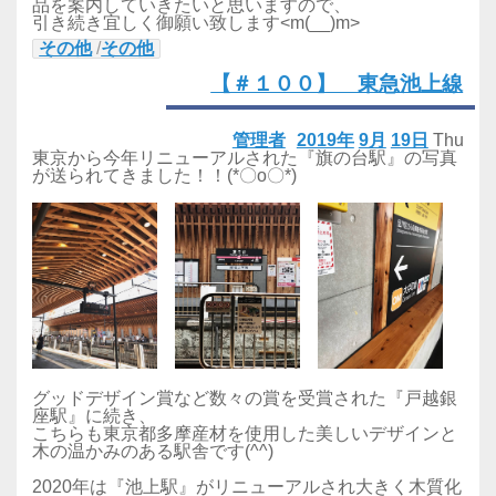
品を案内していきたいと思いますので、
引き続き宜しく御願い致します<m(__)m>
その他
/
その他
【＃１００】 東急池上線
管理者
2019年
9月
19日
Thu
東京から今年リニューアルされた『旗の台駅』の写真
が送られてきました！！(*〇o〇*)
グッドデザイン賞など数々の賞を受賞された『戸越銀
座駅』に続き、
こちらも東京都多摩産材を使用した美しいデザインと
木の温かみのある駅舎です(^^)
2020年は『池上駅』がリニューアルされ大きく木質化