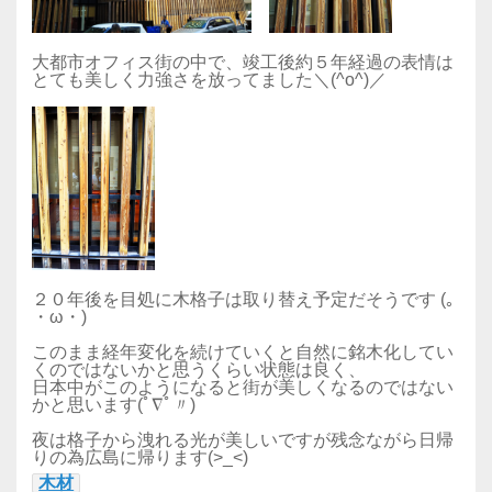
大都市オフィス街の中で、竣工後約５年経過の表情は
とても美しく力強さを放ってました＼(^o^)／
２０年後を目処に木格子は取り替え予定だそうです (｡
・ω・)
このまま経年変化を続けていくと自然に銘木化してい
くのではないかと思うくらい状態は良く、
日本中がこのようになると街が美しくなるのではない
かと思います(ﾟ∇ﾟ〃)
夜は格子から洩れる光が美しいですが残念ながら日帰
りの為広島に帰ります(>_<)
木材