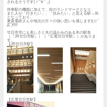
されるそうです(〃ﾟ∀｀,,)
停車駅の機能に加えて、街のランドマークとなり、
また人が「行きたい」、「住みたい」と思える駅→街
となっており、
東急電鉄さんや地元の方々の強い思いを感じます((☆ﾟ
Дﾟ)!!!!!
廿日市市にも美しさと木の温かみのある木の駅舎
（『JR廿日市駅』）（『広電廿日市駅』）がありま
す。
【JR廿日市駅】
【広電廿日市駅】