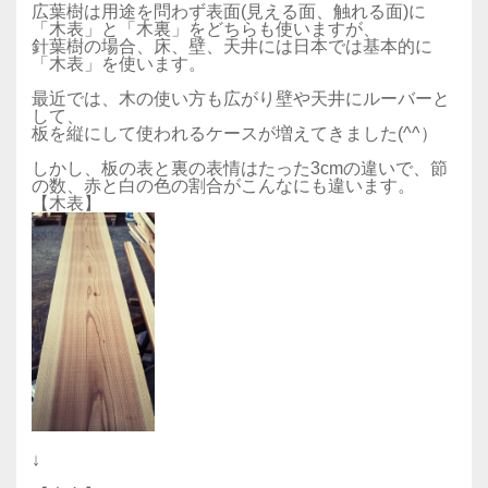
広葉樹は用途を問わず表面(見える面、触れる面)に
「木表」と「木裏」をどちらも使いますが、
針葉樹の場合、床、壁、天井には日本では基本的に
「木表」を使います。
最近では、木の使い方も広がり壁や天井にルーバーと
して、
板を縦にして使われるケースが増えてきました(^^）
しかし、板の表と裏の表情はたった3cmの違いで、節
の数、赤と白の色の割合がこんなにも違います。
【木表】
↓