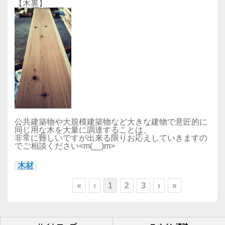
【木裏】
公共建築物や大規模建築物など大きな建物で意匠的に
同じ用な木を大量に調達することは、
非常に難しいですが出来る限りお応えしていきますの
でご相談ください<m(__)m>
木材
«
‹
1
2
3
›
»