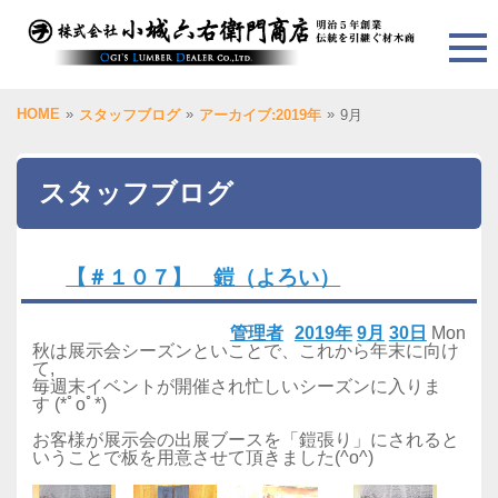
HOME
»
»
»
スタッフブログ
アーカイブ:2019年
9月
スタッフブログ
【＃１０７】 鎧（よろい）
管理者
2019年
9月
30日
Mon
秋は展示会シーズンといことで、これから年末に向け
て,
毎週末イベントが開催され忙しいシーズンに入りま
す (*ﾟoﾟ*)
お客様が展示会の出展ブースを「鎧張り」にされると
いうことで板を用意させて頂きました(^o^)