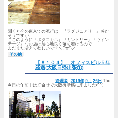
聞くと今の東京での流行は、『ラグジュアリー』感だ
そうですが、
ここのように『ボタニカル』『カントリー』『ヴィン
テージ』なお店は居心地良く落ち着けるので、
まだまだ増えて欲しいです＼(^o^)／
その他
【＃１０４】 オフィスビル５年
経過(大阪日帰出張①)
管理者
2019年
9月
26日
Thu
今日の午前中は打合せで大阪御堂筋に来ました(^^）