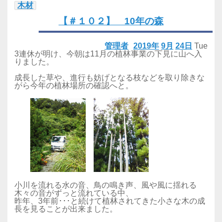
木材
【＃１０２】 10年の森
管理者
2019年
9月
24日
Tue
3連休が明け、今朝は11月の植林事業の下見に山へ入
りました。
成長した草や、進行も妨げとなる枝などを取り除きな
がら今年の植林場所の確認へと。
小川を流れる水の音、鳥の鳴き声、風や風に揺れる
木々の音がずっと流れている中、
昨年、3年前･･･と続けて植林されてきた小さな木の成
長を見ることが出来ました。