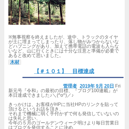
※無事視察を終えましたが、途中、トラックのタイヤ
が土に埋まってしまったり、落し物がみつからないな
どハプニングがあり、加えて携帯電話の電波も入らな
いなど、山に行くときには十分な注意と準備が必要で
あると改めて思いました。
木材
【＃１０１】 目標達成
管理者
2019年
9月
20日
Fri
新元号『令和』の最初の目標、『ブログ100連載』が
本日達成できました♪＼(^o^)／♪
きっかけは、お客様がHPに当社HPのリンクを貼って
頂けるというお話を頂き、
それまで機械に弱く手付かずで何も発信していないの
は失礼と思い、
今年の５月のゴールデンウィーク明けより毎日営業日
はブログを発信することに決め、