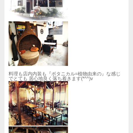
料理も店内内装も『ボタニカル=植物由来の』な感じ
でとても 居心地良く落ち着きます(*^^)v