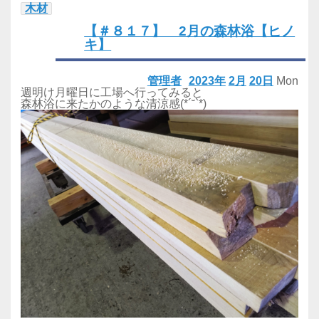
木材
【＃８１７】 2月の森林浴【ヒノ
キ】
管理者
2023年
2月
20日
Mon
週明け月曜日に工場へ行ってみると
森林浴に来たかのような清涼感(*´˘`*)