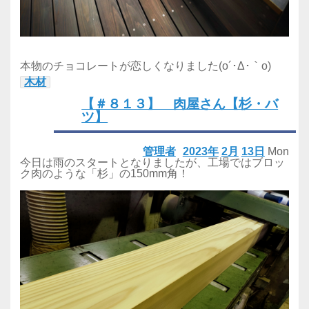
本物のチョコレートが恋しくなりました(o´･Δ･｀o)
木材
【＃８１３】 肉屋さん【杉・バ
ツ】
管理者
2023年
2月
13日
Mon
今日は雨のスタートとなりましたが、工場ではブロッ
ク肉のような「杉」の150mm角！