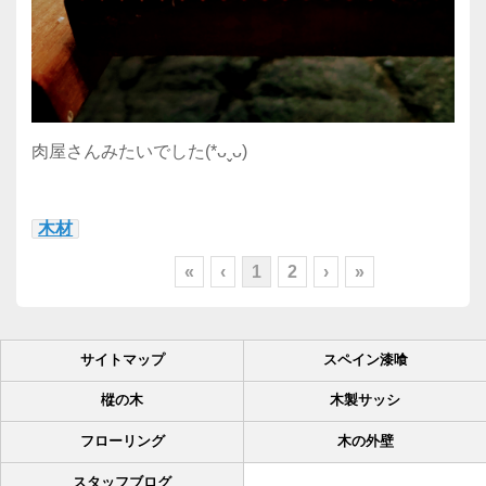
肉屋さんみたいでした(*ᴗˬᴗ)
木材
«
‹
1
2
›
»
サイトマップ
スペイン漆喰
樅の木
木製サッシ
フローリング
木の外壁
スタッフブログ