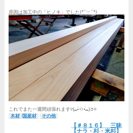
原因は加工中の「ヒノキ」でした꒰*¯︶¯*꒱
これでまた一週間頑張れます୧(⑉•̀ㅁ•́⑉)૭✧
木材
/
国産材
その他
【＃８１６】 三昧
【ナラ・杉・米杉】