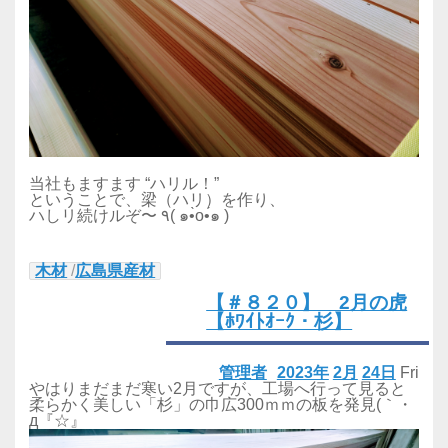
当社もますます “ハリル！”
ということで、梁（ハリ）を作り、
ハしリ続けルぞ〜 ٩( ๑•̀o•́๑ )
木材
/
広島県産材
【＃８２０】 2月の虎
【ﾎﾜｲﾄｵｰｸ・杉】
管理者
2023年
2月
24日
Fri
やはりまだまだ寒い2月ですが、工場へ行って見ると
柔らかく美しい「杉」の巾広300ｍｍの板を発見(｀・
д『☆』