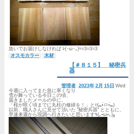
急いでお届けしなければ ﾚ(･ω･｡)ﾍ=3=3=3
オスモカラー
木材
【＃８１５】 秘密兵
器
管理者
2023年
2月
15日
Wed
今週に入ってまた急に寒くなり
雪が舞っている今日この頃、
届きましたメールの中に、
「桜が咲く頃までに丸柱の修繕を！」と୧(⑉•̀ㅁ•́⑉)
以前、職人さんに見せて頂いた ”秘密兵器” とともに、
早速来週から現調へ行きたいと思います
٩(｡•ω•｡)و