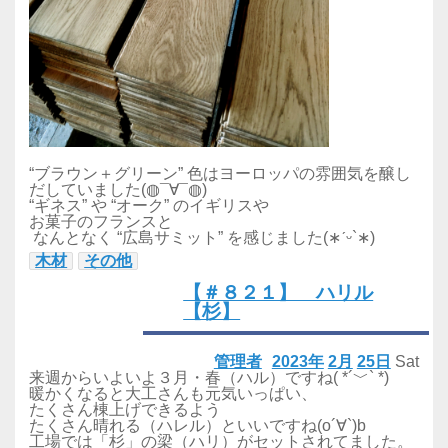
“ブラウン＋グリーン” 色はヨーロッパの雰囲気を醸し
だしていました(◍¯∀¯◍)
“ギネス” や “オーク” のイギリスや
お菓子のフランスと
なんとなく “広島サミット” を感じました(∗ˊᵕ`∗)
木材
その他
【＃８２１】 ハリル
【杉】
管理者
2023年
2月
25日
Sat
来週からいよいよ３月・春（ハル）ですね( *´﹀` *)
暖かくなると大工さんも元気いっぱい、
たくさん棟上げできるよう
たくさん晴れる（ハレル）といいですね(o´∀`)b
工場では「杉」の梁（ハリ）がセットされてました。