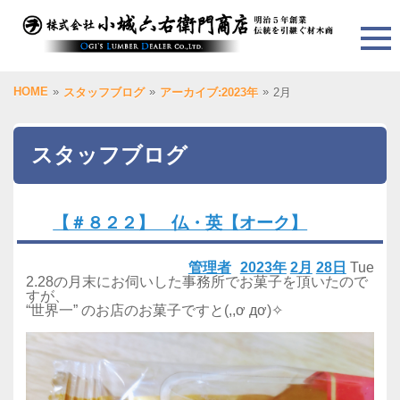
HOME
»
»
»
スタッフブログ
アーカイブ:2023年
2月
スタッフブログ
【＃８２２】 仏・英【オーク】
管理者
2023年
2月
28日
Tue
2.28の月末にお伺いした事務所でお菓子を頂いたので
すが、
“世界一” のお店のお菓子ですと(,,ơ дơ)✧