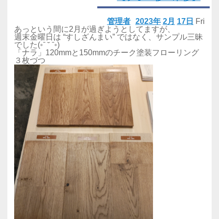
管理者
2023年
2月
17日
Fri
あっという間に2月が過ぎようとしてますが、
週末金曜日は “すしざんまい” ではなく、サンプル三昧
でした(◦ˉ ˘ ˉ◦)
「ナラ」120mmと150mmのチーク塗装フローリング
３枚づつ