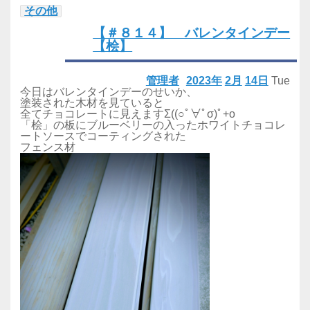
その他
【＃８１４】 バレンタインデー
【桧】
管理者
2023年
2月
14日
Tue
今日はバレンタインデーのせいか、
塗装された木材を見ていると
全てチョコレートに見えますΣ((○ﾟ∀ﾟσ)ﾟ+o
「桧」の板にブルーベリーの入ったホワイトチョコレ
ートソースでコーティングされた
フェンス材