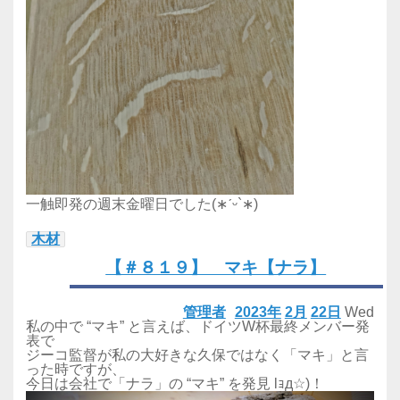
一触即発の週末金曜日でした(∗ˊᵕ`∗)
木材
【＃８１９】 マキ【ナラ】
管理者
2023年
2月
22日
Wed
私の中で “マキ” と言えば、ドイツW杯最終メンバー発
表で
ジーコ監督が私の大好きな久保ではなく「マキ」と言
った時ですが、
今日は会社で「ナラ」の “マキ” を発見 lｮд☆)！