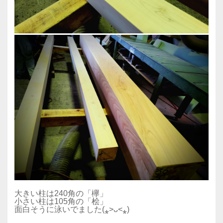
大きい柱は240角の「欅」
小さい柱は105角の「桧」
面白そうに泳いでました(⁎˃ᴗ˂⁎)