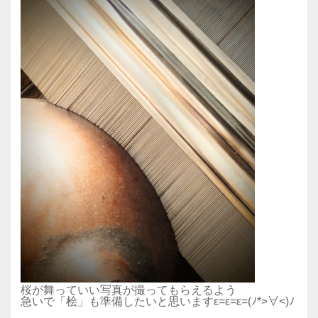
桜が舞っていい写真が撮ってもらえるよう
急いで「桧」も準備したいと思いますε=ε=ε=(ﾉ*>∀<)ﾉ