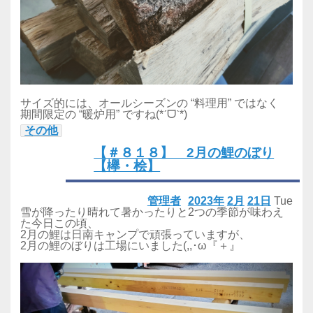
サイズ的には、オールシーズンの “料理用” ではなく
期間限定の “暖炉用” ですね(*ˊᗜˋ*)
その他
【＃８１８】 2月の鯉のぼり
【欅・桧】
管理者
2023年
2月
21日
Tue
雪が降ったり晴れて暑かったりと2つの季節が味わえ
た今日この頃、
2月の鯉は日南キャンプで頑張っていますが、
2月の鯉のぼりは工場にいました(,,･ω『＋』ゞ