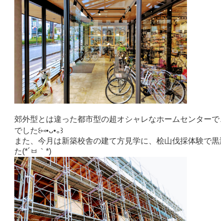
郊外型とは違った都市型の超オシャレなホームセンターで
でした꒰⑅•ᴗ•｡꒱
また、今月は新築校舎の建て方見学に、桧山伐採体験で黒
た(*´ㅂ｀*)