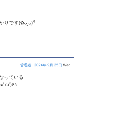
✿ᴗ͈ˬᴗ͈)⁾⁾
管理者
2024年
9月
25日
Wed
なっている
チナカホームコンビニ”ＴＡＫ“ へ行って来ましたε٩(๑' ω')۶з