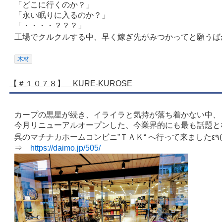
「どこに行くのか？」
「永い眠りに入るのか？」
「・・・・？？？」
工場でクルクルする中、早く嫁ぎ先がみつかってと願うばかりです(
木材
【＃１０７８】 KURE-KUROSE
カープの黒星が続き、イライラと気持が落ち着かない中、
今月リニューアルオープンした、今業界的にも最も話題と
呉のマ
⇒
https://daimo.jp/505/