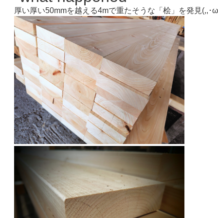
厚い厚い50mmを越える4mで重たそうな「桧」を発見(,,･