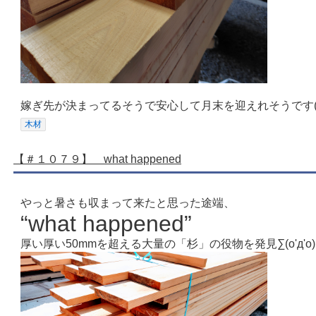
嫁ぎ先が決まってるそうで安心して月末を迎えれそうです(*´∀
木材
【＃１０７９】 what happened
やっと暑さも収まって来たと思った途端、
“what happened”
厚い厚い50mmを超える大量の「杉」の役物を発見∑(o'д'o)!