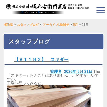
HOME
»
»
»
»
スタッフブログ
アーカイブ:2026年
5月
21日
スタッフブログ
【＃１１９２】 スキダー
管理者
2026年
5月
21日
Thu
「スキダー」叫ぶことはありませんし、恥ずかしいで
すが、
工場へ行ってみると、