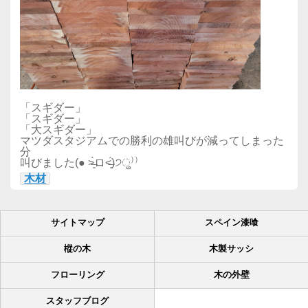
「スギダー」
「スギダー」
「大スギダー」
マツダスタジアムでの勝利の雄叫びが減ってしまった
分
叫びました(● ˃̶͈̀ロ˂̶͈́)੭ु⁾⁾
木材
サイトマップ
スペイン漆喰
樅の木
木製サッシ
フローリング
木の外壁
スタッフブログ