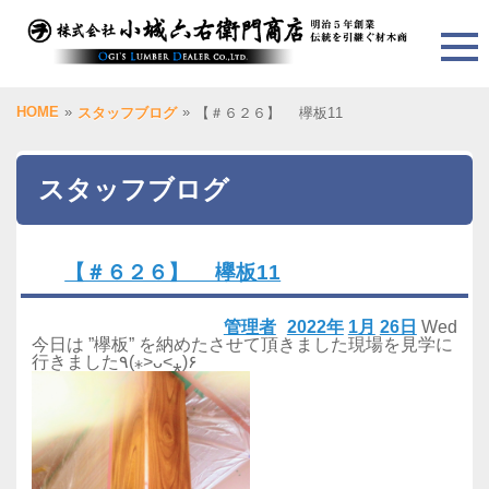
HOME
»
»
スタッフブログ
【＃６２６】 欅板11
スタッフブログ
【＃６２６】 欅板11
管理者
2022年
1月
26日
Wed
今日は ”欅板” を納めたさせて頂きました現場を見学に
行きました٩(⁎˃ᴗ˂⁎)۶