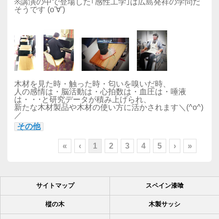
※講演の中で登場した｢感性工学｣は広島発祥の学問だ
そうです (o'∀')
木材を見た時・触った時・匂いを嗅いだ時、
人の感情は・脳活動は・心拍数は・血圧は・唾液
は・・･と研究データが積み上げられ、
新たな木材製品や木材の使い方に活かされます＼(^o^)
／
その他
«
‹
1
2
3
4
5
›
»
サイトマップ
スペイン漆喰
樅の木
木製サッシ