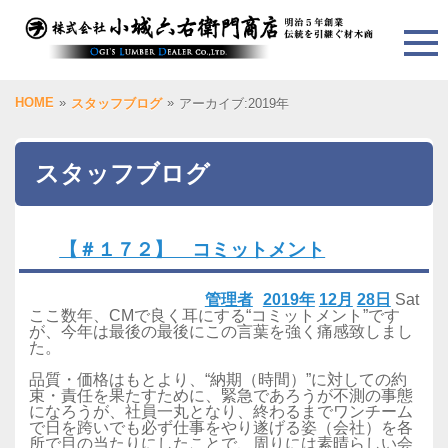
HOME
»
»
スタッフブログ
アーカイブ:2019年
スタッフブログ
【＃１７２】 コミットメント
管理者
2019年
12月
28日
Sat
ここ数年、CMで良く耳にする“コミットメント”です
が、今年は最後の最後にこの言葉を強く痛感致しまし
た。
品質・価格はもとより、“納期（時間）”に対しての約
束・責任を果たすために、緊急であろうが不測の事態
になろうが、社員一丸となり、終わるまでワンチーム
で日を跨いでも必ず仕事をやり遂げる姿（会社）を各
所で目の当たりにしたことで、周りには素晴らしい会