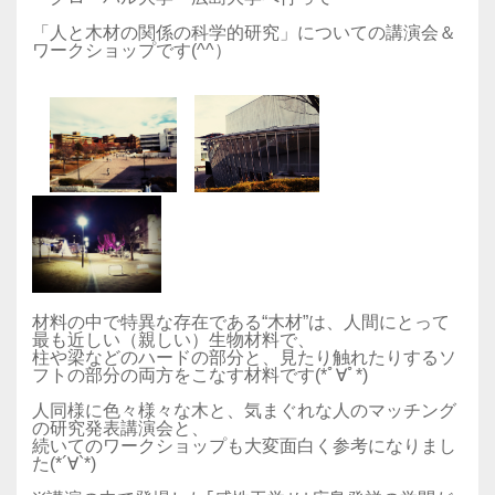
「人と木材の関係の科学的研究」についての講演会＆
ワークショップです(^^）
材料の中で特異な存在である“木材”は、人間にとって
最も近しい（親しい）生物材料で、
柱や梁などのハードの部分と、見たり触れたりするソ
フトの部分の両方をこなす材料です(*ﾟ∀ﾟ*)
人同様に色々様々な木と、気まぐれな人のマッチング
の研究発表講演会と、
続いてのワークショップも大変面白く参考になりまし
た(*´∀`*)