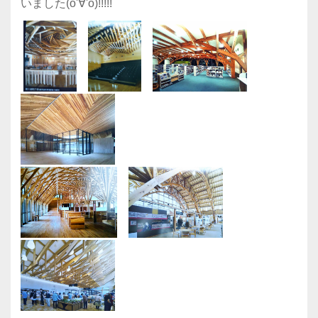
いました(o'∀'o)!!!!!