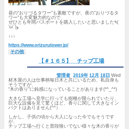
昼の“おりづるタワー”も素敵ですが、夜の”おりづるタ
ワー“も大変魅力的なので、
ぜひとも年間パスポートを購入したいと思いました٩(
'ω' )و
↓↓↓
https://www.orizurutower.jp/
その他
【＃１６５】 チップ工場
管理者
2019年
12月
18日
Wed
材木屋の人は仕事柄毎日木と共にいるため、私自身も
そうですが、
“木の香り”に鈍感になっていることがあります(*^_^*)
大きな工場へ見学に行っても樹種が限られていたり、
巨大な設備を見て驚くほど、香りに関して大きなイン
パクトはありません(^^）
しかし、子供の頃から大人になった今でもそうです
が、
チップ工場へ行くと普段嗅いでない様々な木の香りが