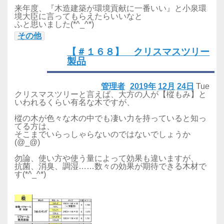
来年度、『木造建築が環境貢献に一番いい』と小泉環
境大臣に言ってもらえたらいいなと
ふと思いました(*^_^*)
その他
【＃１６８】 クリスマスツリー
製品
管理者
2019年
12月
24日
Tue
クリスマスツリーと言えば、大方の人が【樅もみ】と
いわれるくらい有名な木ですが、
樅の木が色々な木の中でも凄い力を持っていると知っ
てる方は、
そこまでいらっしゃらないのではないでしょうか
(@_@)
勿論、使い方や使う量によって効果も違いますが、
抗菌、消臭、調湿……数々の効果が期待できる木材で
す(*^_^*)