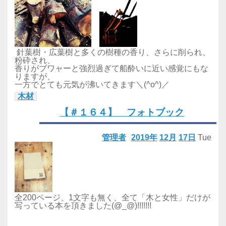
針葉樹・広葉樹と多くの樹種の香り、さらに削られ、
粉砕され、
香りがブワャーと強烈過ぎて船酔いに近い感覚にもな
りますが、
一方でとても元気が沸いてきます＼(^o^)／
木材
【＃１６４】 フォトブック
管理者
2019年
12月
17日
Tue
全200ページ、1文字も無く、全て「木と女性」だけが
写っている本を頂きました(@_@)!!!!!!!