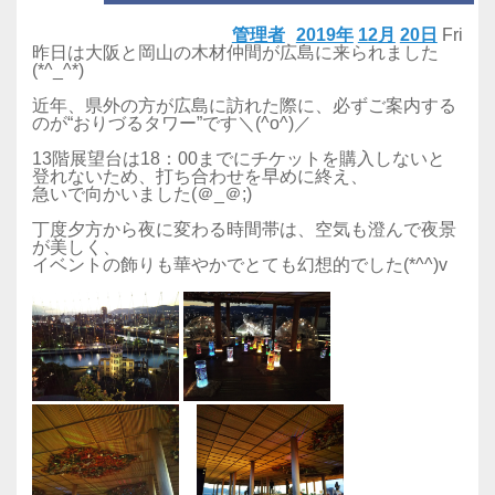
管理者
2019年
12月
20日
Fri
昨日は大阪と岡山の木材仲間が広島に来られました
(*^_^*)
近年、県外の方が広島に訪れた際に、必ずご案内する
のが“おりづるタワー”です＼(^o^)／
13階展望台は18：00までにチケットを購入しないと
登れないため、打ち合わせを早めに終え、
急いで向かいました(＠_＠;)
丁度夕方から夜に変わる時間帯は、空気も澄んで夜景
が美しく、
イベントの飾りも華やかでとても幻想的でした(*^^)v