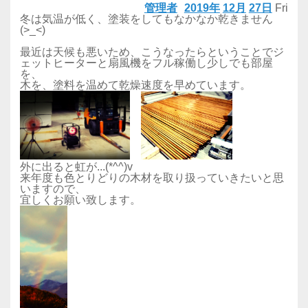
管理者
2019年
12月
27日
Fri
冬は気温が低く、塗装をしてもなかなか乾きません
(>_<)
最近は天候も悪いため、こうなったらということでジ
ェットヒーターと扇風機をフル稼働し少しでも部屋
を、
木を、塗料を温めて乾燥速度を早めています。
外に出ると虹が...(*^^)v
来年度も色とりどりの木材を取り扱っていきたいと思
いますので、
宜しくお願い致します。