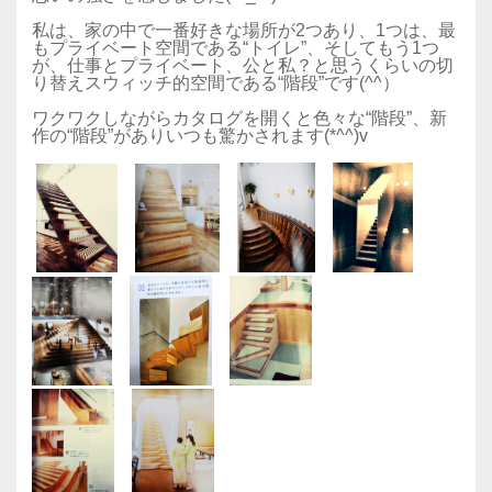
私は、家の中で一番好きな場所が2つあり、1つは、最
もプライベート空間である“トイレ”、そしてもう1つ
が、仕事とプライベート、公と私？と思うくらいの切
り替えスウィッチ的空間である“階段”です(^^）
ワクワクしながらカタログを開くと色々な“階段”、新
作の“階段”がありいつも驚かされます(*^^)v