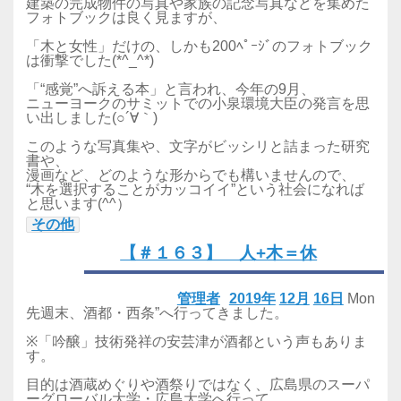
建築の完成物件の写真や家族の記念写真などを集めた
フォトブックは良く見ますが、
「木と女性」だけの、しかも200ﾍﾟｰｼﾞのフォトブック
は衝撃でした(*^_^*)
「“感覚”へ訴える本」と言われ、今年の9月、
ニューヨークのサミットでの小泉環境大臣の発言を思
い出しました(○´∀｀)
このような写真集や、文字がビッシリと詰まった研究
書や、
漫画など、どのような形からでも構いませんので、
“木を選択することがカッコイイ”という社会になれば
と思います(^^）
その他
【＃１６３】 人+木＝休
管理者
2019年
12月
16日
Mon
先週末、酒都・西条”へ行ってきました。
※「吟醸」技術発祥の安芸津が酒都という声もありま
す。
目的は酒蔵めぐりや酒祭りではなく、広島県のスーパ
ーグローバル大学・広島大学へ行って