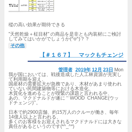
樅の高い効果が期待できる
”天然乾燥＋柾目材” の商品を是非とも内装材にご検討
してみてはいかがでしょうか(^o^)？？
その他
【＃１６７】 マックもチェンジ
管理者
2019年
12月
23日
Mon
我が国においては、戦後造成した人工林資源が充実し
て利用期を迎え、
国産材の需要拡大が急務であり、木材があまり使われ
ていない民間建築物等における木造化、
木質化を進めることが喫緊の課題と言われる中、
あの、マクドナルドが遂に ‘‘ WOOD CHANGE(ウッ
ドチェンジ)’’。
日本で約2900店舗、約15万人のクルーが働き、毎年
14億人以上と言われる、
多くのお客様をお迎えされるマクドナルドには大きな
責任があるというのです(*^_^*)