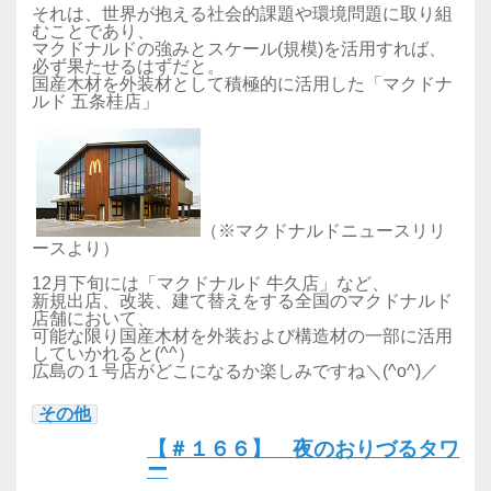
それは、世界が抱える社会的課題や環境問題に取り組
むことであり、
マクドナルドの強みとスケール(規模)を活用すれば、
必ず果たせるはずだと。
国産木材を外装材として積極的に活用した「マクドナ
ルド 五条桂店」
（※マクドナルドニュースリリ
ースより）
12月下旬には「マクドナルド 牛久店」など、
新規出店、改装、建て替えをする全国のマクドナルド
店舗において、
可能な限り国産木材を外装および構造材の一部に活用
していかれると(^^）
広島の１号店がどこになるか楽しみですね＼(^o^)／
その他
【＃１６６】 夜のおりづるタワ
ー