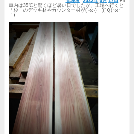
管理者
2022年
6月
17日
Fri
車内は35℃と驚くほど暑い日でしたが、工場へ行くと
「杉」のデッキ材やカウンター材が(´-ω-) (("Ｑ(･ω･
｀)