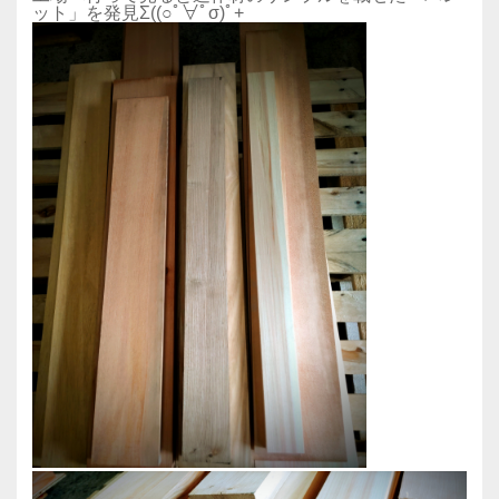
ット」を発見Σ((○ﾟ∀ﾟσ)ﾟ+