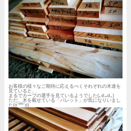
お客様の様々なご期待に応えるべくそれぞれの木達を
見ていると、
まるでカープの選手を見ているようでした(｡☌ᴗ☌｡)
ただ、木を載せている「パレット」が気になりいまし
た(o´罒`o)