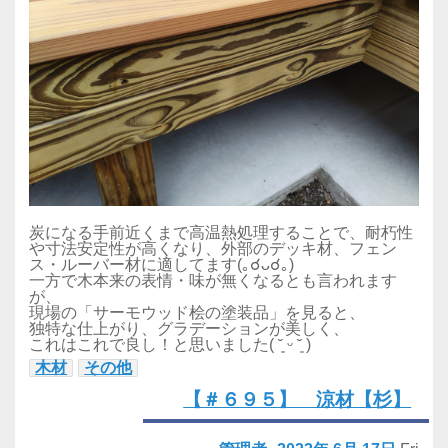
炭になる手前近くまで高温熱処理することで、耐朽性
や寸法安定性が高くなり、外部のデッキ材、フェン
ス・ルーバー材に適してます(｡☌ᴗ☌｡)
一方で木本来の表情・味が無くなるとも言われます
が、
現場の「サーモウッド桧の塗装品」を見ると、
独特な仕上がり、グラデーションが美しく、
これはこれで良し！と思いました( ˘͈ ᵕ ˘͈ )
木材
その他
【＃６９５】 涼材【杉】