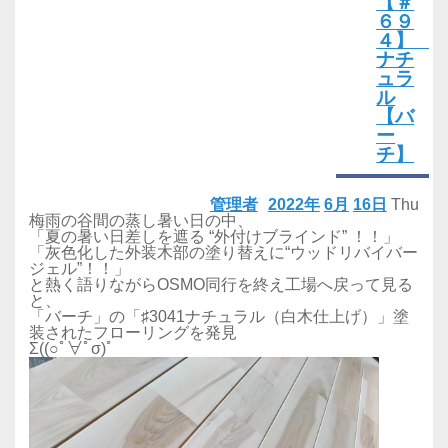
【＃
６９
４】
ナチ
ュラ
ル
【バ
ー
チ】
管理者
2022年
6月
16日
Thu
梅雨の谷間の蒸し暑い日の中、
「夏の暑い日差しを遮る “外付けブラインド” ！！」
「灰色化した外装木部の塗り替えに“ウッドリバイバー
ジェル”！！」
と熱く語りながらOSMO同行を終え工場へ戻って見る
と、
「バーチ」の「♯3041ナチュラル（白木仕上げ）」塗
装されたフローリングを発見
Σ((○ﾟ∀ﾟσ)ﾟ