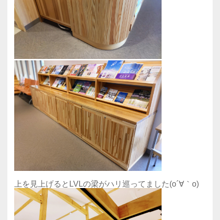
上を見上げるとLVLの梁がハリ巡ってました(o´∀｀o)