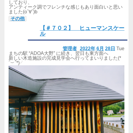
しており、
アンティーク調でフレンチな感じもあり面白いと思い
ました(o´∀`)b
その他
【＃７０２】 ヒューマンスケー
ル
管理者
2022年
6月
28日
Tue
まちの駅 “ADOA大野” に続き、翌日も東方面へ
新しい木造施設の完成見学会へ行ってまいりました(*
´︶`*)╯