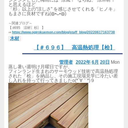
と思えるほど
「杉」以上の“涼しさ” を感じさせてくれる「ヒノキ」
もまさに良材ですね(◍•ᴗ•◍)
～関連ブログ～
【 ♯695 涼材〖杉〗 】
⇒
https://www.ogirokuemon.com/blog/staff_blog/20220617163738
木材
【＃６９６】 高温熱処理【桧】
管理者
2022年
6月
20日
Mon
蒸し暑い週明け月曜日ですが、
フィンランド生まれのサーモウッド技術で高温熱処理
された「桧」を納品し、その施工現場見学に冷たい差
し入れを持って行ってきましたo(*´∀｀*)９