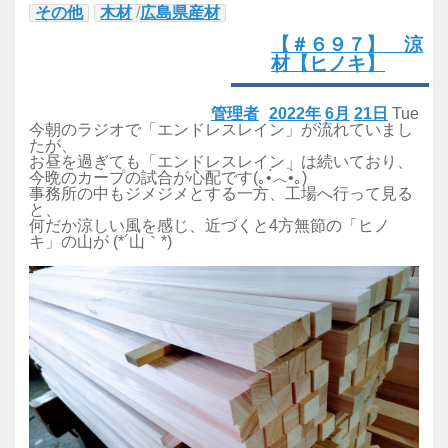
その他
木材
/
広島県産材
【＃６９７】 涼
材【ヒノキ】
管理者
2022年
6月
21日
Tue
今朝のラジオで「エンドレスレイン」が流れていまし
たが、
お昼を過ぎても「エンドレスレイン」は続いており、
今晩のカープの試合が心配です(｡•́︿•̀｡)
事務所の中もジメジメとする一方、工場へ行って見る
と、
何だか涼しい風を感じ、近づくと4方無節の「ヒノ
キ」の山が (*´山｀*)