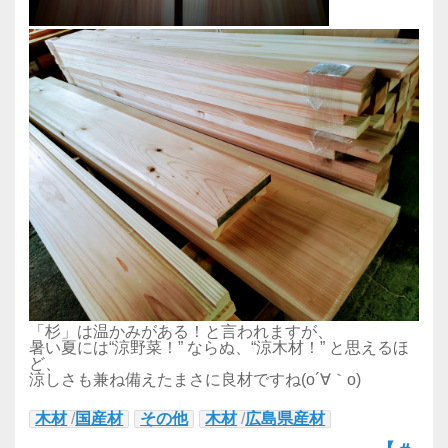
「杉」は温かみがある！と言われますが、
暑い夏には“涼野菜！” ならぬ、“涼木材！” と思えるほ
ど、
涼しさも兼ね備えたまさに良材ですね(o´∀｀o)
木材
/
国産材
その他
木材
/
広島県産材