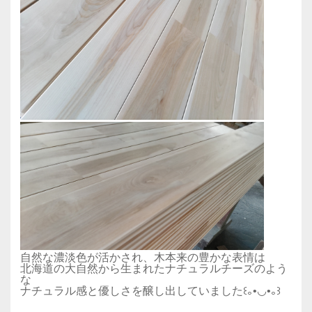
自然な濃淡色が活かされ、木本来の豊かな表情は
北海道の大自然から生まれたナチュラルチーズのよう
な
ナチュラル感と優しさを醸し出していました꒰｡•◡•｡꒱