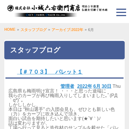
HOME
»
»
»
スタッフブログ
アーカイブ:2022年
6月
スタッフブログ
【＃７０３】 パレット１
管理者
2022年
6月
30日
Thu
広島県も梅雨明け宣言！ ・・・と思った途端に
我らのカープが再び梅雨入りしてしまいました｡ﾟ(PД
｀q*)ﾟ｡
しかししかし、
本日は “秋山選手” の入団会見も、ぜひとも新しい色
（力）をカープに吹き込んで頂き、
面白い試合を期待したいと思います(★´∀｀)ﾉ
話は変わりますが、
工場へ行って見ると造作材のサンプルを載せた「パレ