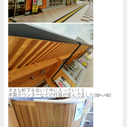
大きな軒下を歩いて中に入っていくと、
木製カウンターなどの什器が並んでました(◍•ᴗ•◍)