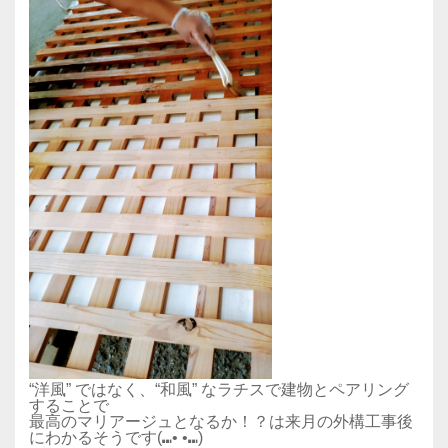
“洋風” ではなく、“和風” なラチスで建物とペアリング
することで
最高のマリアージュとなるか！？は来月の外構工事後
にわかるそうです(⑉• •⑉)