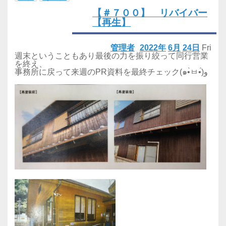
【＃７００】 リバイバー
【再生】
管理者
2022年
6月
24日
Fri
週末ということもあり最後の力を振り絞って同行営業
を終え、
事務所に戻って来週のPR資料を最終チェック(๑•̀ㅂ•́)و