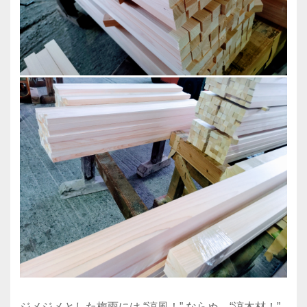
ジメジメとした梅雨には “涼風！” ならぬ、“涼木材！”