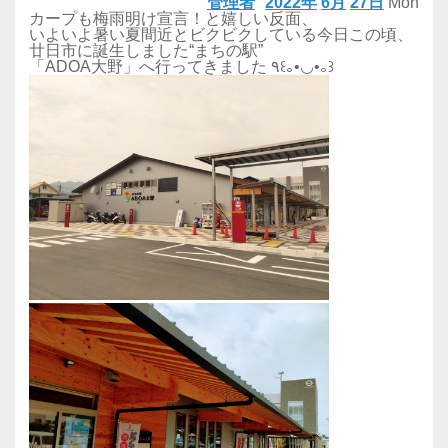
管理者
2022年
6月
27日
Mon
カープも梅雨明け宣言！と嬉しい反面、
いよいよ暑い夏間近とビクビクしている今日この頃、
廿日市に誕生しました“まちの駅”
「ADOA大野」へ行ってきました ٩꒰｡•◡•｡꒱