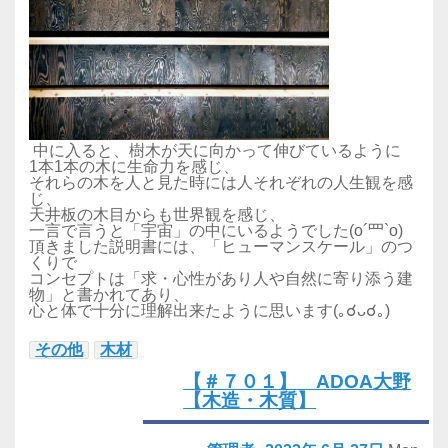
中に入ると、樹木が天に向かって伸びているように
1本1本の木に生命力を感じ、
それらの木を人と見た時には人それぞれの人生観を感
じ、
天井板の木目からも世界観を感じ、
一言で言うと「宇宙」の中にいるようでした(o´罒`o)
頂きました説明書には、「ヒューマンスケール」のつ
くりで
コンセプトは「求・心性があり人や自然に寄り添う建
物」と書かれてあり、
心と体で十分に理解出来たように思います(｡☌ᴗ☌｡)
その他
木材
【＃７０１】 ADOA大野
【木造・木質】