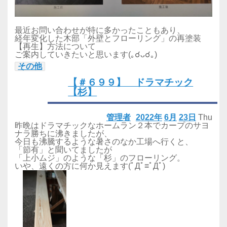
最近お問い合わせが特に多かったこともあり、
経年変化した木部「外壁とフローリング」の再塗装
【再生】方法について
ご案内していきたいと思います(｡☌ᴗ☌｡)
その他
【＃６９９】 ドラマチック
【杉】
管理者
2022年
6月
23日
Thu
昨晩はドラマチックなホームラン２本でカープのサヨ
ナラ勝ちに沸きましたが、
今日も沸騰するような暑さのなか工場へ行くと、
「節有」と聞いてましたが
「上小ムジ」のような「杉」のフローリング。
いや、遠くの方に何か見えます(ﾟДﾟ≡ﾟДﾟ)