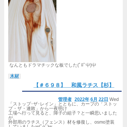
なんともドラマチックな板でした(ﾟﾛﾟ屮)屮
木材
【＃６９８】 和風ラチス【杉】
管理者
2022年
6月
22日
Wed
「ストップ･ザ･レイン」とともに、カープの「ストッ
プ・ザ・連敗」から一夜明け
工場へ行って見ると、障子の組子？と一瞬思いました
が、
外部用のラチス（フェンス）材を修復し、osmo塗装
していましたw(ﾟoﾟ)w