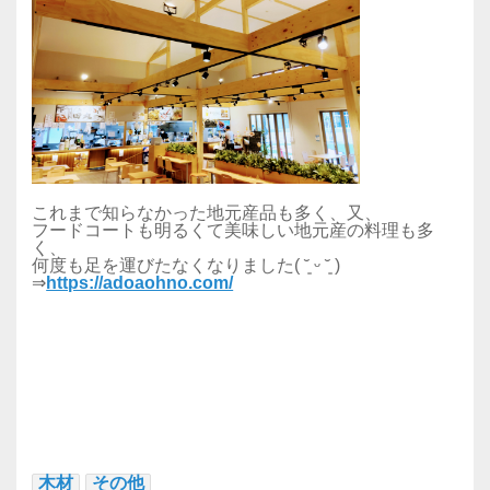
これまで知らなかった地元産品も多く、又、
フードコートも明るくて美味しい地元産の料理も多
く、
何度も足を運びたなくなりました( ˘͈ ᵕ ˘͈ )
⇒
https://adoaohno.com/
木材
その他