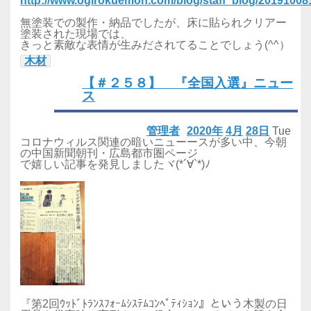
http://www.ogirokuemon.com/blog/staff_blog/2019100
無塗装での製作・納品でしたが、床に貼られクリアー
塗装された現場では、
きっと素敵な表情が生みだされてることでしょう(^^）
木材
【＃２５８】 『全国入選』ニュー
ス
管理者
2020年
4月
28日
Tue
コロナウィルス関連の暗いニューースが多い中、今朝
の中国新聞朝刊・広島都市圏ページ
で嬉しい記事を発見しましたヾ(*´∀`*)ﾉ
『第2回ｳｯﾄﾞﾄﾗﾝｽﾌｫｰﾑｼｽﾃﾑｺﾝﾍﾟﾃｨｼｮﾝ』という木製の日