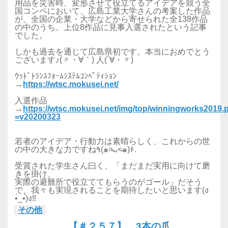
用品を災害時、変形させて役立てるアイデアを競う全
国コンペにおいて、広島工業大学さんの考案した作品
が、全国の企業・大学などから寄せられた全138作品
の中のうち、上位8作品に見事入選されたという記事
でした。
しかも過去を通じて広島県初です。本当におめでとう
ございます♪(〃・∀｀) 人(´∀・〃)
ｳｯﾄﾞﾄﾗﾝｽﾌｫｰﾑｼｽﾃﾑｺﾝﾍﾟﾃｨｼｮﾝ
→
https://wtsc.mokusei.net/
入選作品
→
https://wtsc.mokusei.net/img/top/winningworks2019.
=v20200323
若者のアイデア・行動力は素晴らしく、これからの世
の中の大きな力ですね٩(๑˃̵ᴗ˂̵๑)۶.
受賞された学生さん曰く、「まだまだ実用に向けて磨
きを掛け、
実際の避難所で役立ててもらうのがゴール」だそう
で、我々も実現されることを期待したいと思います(ง
•̀_•́)ง‼
その他
【＃２５７】 3本の爪