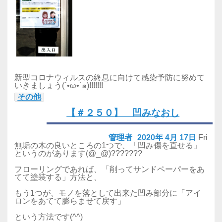
新型コロナウィルスの終息に向けて感染予防に努めて
いきましょう(`•ω•´๑)!!!!!!!
その他
【＃２５０】 凹みなおし
管理者
2020年
4月
17日
Fri
無垢の木の良いところの1つで、「凹み傷を直せる」
というのがあります(@_@)???????
フローリングであれば、「削ってサンドペーパーをあ
てて塗装する」方法と、
もう1つが、モノを落として出来た凹み部分に「アイ
ロンをあてて膨らませて戻す」
という方法です(^^)