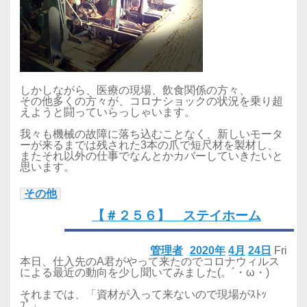
しかしながら、医療の現場、飲食関係の方々、
その他多くの方々が、コロナショックの状況を乗り超
えようと闘っていらっしゃいます。
我々も機械の故障に落ち込むことなく、新しいモータ
ーが来るまでは残された3本の爪で短尺材を製材し、
またそれ以外の仕事でなんとかカバーしていきたいと
思います。
その他
【＃２５６】 ステイホーム
管理者
2020年
4月
24日
Fri
本日、仕入先のA君がやって来たのでコロナウィルス
による最近の動向を少し聞いてみました(。´・ω・)
それまでは、「資材が入って来ないので現場がｽﾄｯ
ﾌﾟ」、