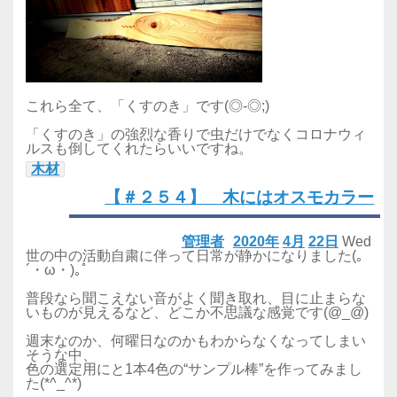
これら全て、「くすのき」です(◎-◎;)
「くすのき」の強烈な香りで虫だけでなくコロナウィ
ルスも倒してくれたらいいですね。
木材
【＃２５４】 木にはオスモカラー
管理者
2020年
4月
22日
Wed
世の中の活動自粛に伴って日常が静かになりました(｡
´・ω・)｡ﾟ
普段なら聞こえない音がよく聞き取れ、目に止まらな
いものが見えるなど、どこか不思議な感覚です(@_@)
週末なのか、何曜日なのかもわからなくなってしまい
そうな中、
色の選定用にと1本4色の“サンプル棒”を作ってみまし
た(*^_^*)