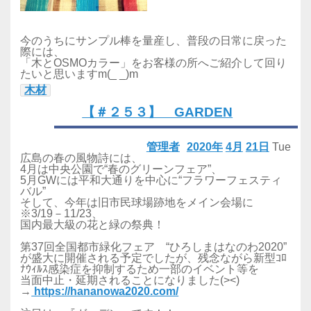
今のうちにサンプル棒を量産し、普段の日常に戻った
際には、
「木とOSMOカラー」をお客様の所へご紹介して回り
たいと思いますm(_ _)m
木材
【＃２５３】 GARDEN
管理者
2020年
4月
21日
Tue
広島の春の風物詩には、
4月は中央公園で“春のグリーンフェア”、
5月GWには平和大通りを中心に“フラワーフェスティ
バル”
そして、今年は旧市民球場跡地をメイン会場に
※3/19－11/23、
国内最大級の花と緑の祭典！
第37回全国都市緑化フェア “ひろしまはなのわ2020”
が盛大に開催される予定でしたが、残念ながら新型ｺﾛ
ﾅｳｨﾙｽ感染症を抑制するため一部のイベント等を
当面中止・延期されることになりました(><)
→
https://hananowa2020.com/