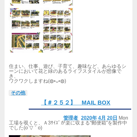
住まい、仕事、遊び、子育て、趣味など、あらゆるシ
ーンにおいて花と緑のあるライフスタイルが想像で
き、
ワクワクしますね
(◍•ᴗ•◍)
その他
【＃２５２】 MAIL BOX
管理者
2020年
4月
20日
Mon
工場を覗くと、Ａ3ｻｲｽﾞが楽に収まる“郵便箱”を製作中
でした(o´▽｀o)