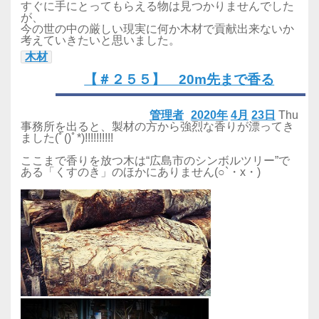
すぐに手にとってもらえる物は見つかりませんでした
が、
今の世の中の厳しい現実に何か木材で貢献出来ないか
考えていきたいと思いました。
木材
【＃２５５】 20m先まで香る
管理者
2020年
4月
23日
Thu
事務所を出ると、製材の方から強烈な香りが漂ってき
ました(ﾟ()ﾟ*)!!!!!!!!!!
ここまで香りを放つ木は“広島市のシンボルツリー”で
ある「くすのき」のほかにありません(○`・x・)