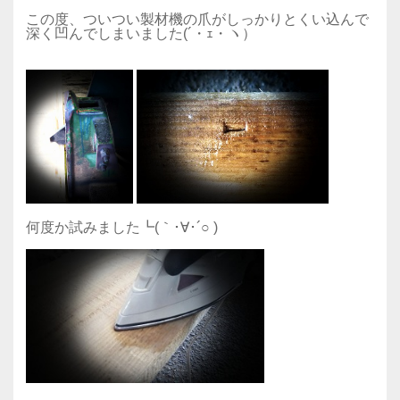
この度、ついつい製材機の爪がしっかりとくい込んで
深く凹んでしまいました(´・ｪ・ヽ）
何度か試みました┗(｀･∀･´○ )