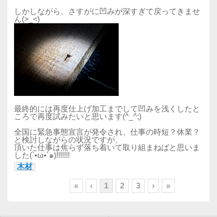
しかしながら、さすがに凹みが深すぎて戻ってきませ
ん(>_<)
最終的には再度仕上げ加工までして凹みを浅くしたと
ころで再度試みたいと思います(^_^;)
全国に緊急事態宣言が発令され、仕事の時短？休業？
と検討しながらの状況ですが、
頂いた仕事は焦らず落ち着いて取り組まねばと思いま
した(`•ω•´๑)!!!!!!!
木材
«
‹
1
2
3
›
»