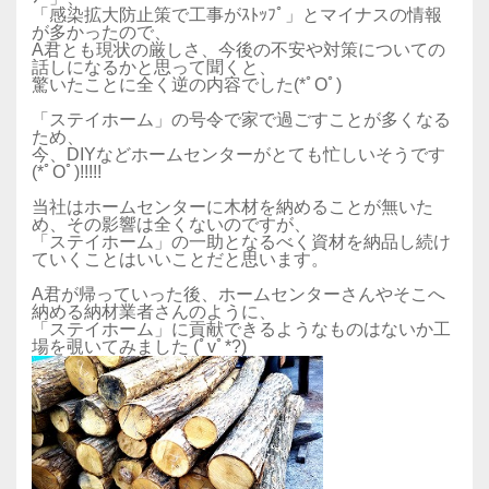
「感染拡大防止策で工事がｽﾄｯﾌﾟ」とマイナスの情報
が多かったので、
A君とも現状の厳しさ、今後の不安や対策についての
話しになるかと思って聞くと、
驚いたことに全く逆の内容でした(*ﾟOﾟ)
「ステイホーム」の号令で家で過ごすことが多くなる
ため、
今、DIYなどホームセンターがとても忙しいそうです
(*ﾟOﾟ)!!!!!
当社はホームセンターに木材を納めることが無いた
め、その影響は全くないのですが、
「ステイホーム」の一助となるべく資材を納品し続け
ていくことはいいことだと思います。
A君が帰っていった後、ホームセンターさんやそこへ
納める納材業者さんのように、
「ステイホーム」に貢献できるようなものはないか工
場を覗いてみました (ﾟvﾟ*?)