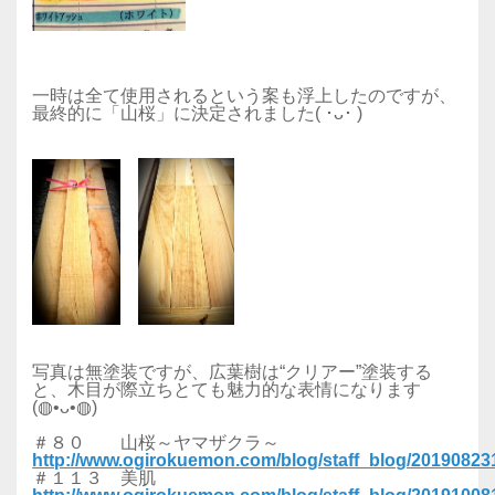
一時は全て使用されるという案も浮上したのですが、
最終的に「山桜」に決定されました( ･ᴗ･ )
写真は無塗装ですが、広葉樹は“クリアー”塗装する
と、木目が際立ちとても魅力的な表情になります
(◍•ᴗ•◍)
＃８０ 山桜～ヤマザクラ～
http://www.ogirokuemon.com/blog/staff_blog/2019082
＃１１３ 美肌