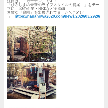
注目は、『ガーデン』です！！
「ひろしまの未来のライフスタイルの提案 」をテー
マに、50の企業・団体など全85展
素敵な『庭園』を出展されてました＼(^o^)／
→
https://hananowa2020.com/news/2020/03/2920/