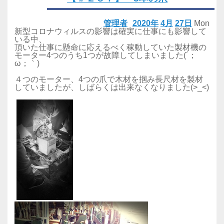
管理者
2020年
4月
27日
Mon
新型コロナウィルスの影響は確実に仕事にも影響して
いる中、
頂いた仕事に懸命に応えるべく稼動していた製材機の
モーター4つのうち1つが故障してしまいました(´；
ω；｀)
４つのモーター、4つの爪で木材を掴み長尺材を製材
していましたが、しばらくは出来なくなりました(>_<)