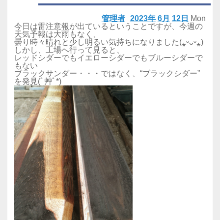
管理者
2023年
6月
12日
Mon
今日は雷注意報が出ているということですが、今週の
天気予報は大雨もなく、
曇り時々晴れと少し明るい気持ちになりました(⁎ᵕᴗᵕ⁎)
しかし、工場へ行って見ると、
レッドシダーでもイエローシダーでもブルーシダーで
もない
ブラックサンダー・・・ではなく、“ブラックシダー”
を発見(ﾟ艸ﾟ*)