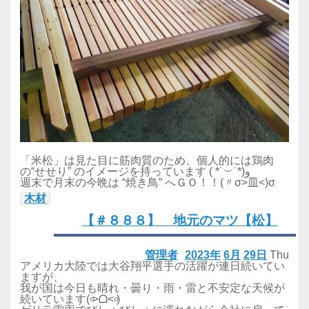
「米松」は見た目に筋肉質のため、個人的には鶏肉
の“せせり” のイメージを持っています ( *˙︶˙*)و
週末で月末の今晩は “焼き鳥” へＧＯ！！(〃σ>皿<)σ
木材
【＃８８８】 地元のマツ【松】
管理者
2023年
6月
29日
Thu
アメリカ大陸では大谷翔平選手の活躍が連日続いてい
ますが、
我が国は今日も晴れ・曇り・雨・雷と不安定な天候が
続いています(৹˃ᗝ˂৹)