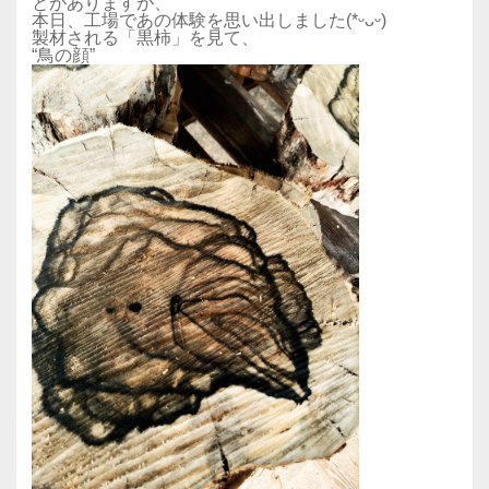
とがありますが、
本日、工場であの体験を思い出しました(*ᵕᴗᵕ)
製材される「黒柿」を見て、
“鳥の顔”