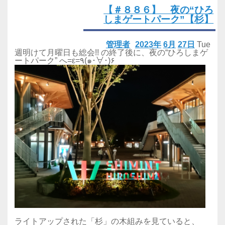
【＃８８６】 夜の“ひろ
しまゲートパーク”【杉】
管理者
2023年
6月
27日
Tue
週明けて月曜日も総会!! の終了後に、夜の“ひろしまゲ
ートパーク” へ=ε=٩(๑･∀･)۶
ライトアップされた「杉」の木組みを見ていると、