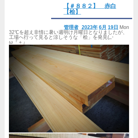
【＃８８２】 赤白
【桧】
管理者
2023年
6月
19日
Mon
32℃を超え非情に暑い週明け月曜日となりましたが、
工場へ行って見ると涼しそうな「桧」を発見(,,･
ω『＋』ゞ