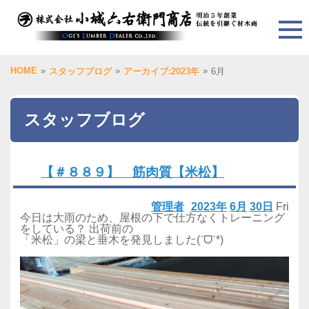
HOME
»
»
»
スタッフブログ
アーカイブ:2023年
6月
スタッフブログ
【＃８８９】 筋肉質【米松】
管理者
2023年
6月
30日
Fri
今日は大雨のため、屋根の下で仕方なくトレーニング
をしている？ 出荷前の
「米松」の梁と垂木を発見しました(ˊᗜˋ*)