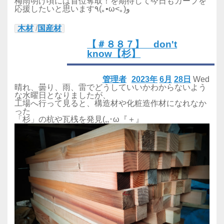
梅雨明け頃には首位奪取！を期待して今日もカープを
応援したいと思います٩(｡•ω<｡)و
木材
/
国産材
【＃８８７】 don't
know【杉】
管理者
2023年
6月
28日
Wed
晴れ、曇り、雨、雷でどうしていいかわからないよう
な水曜日となりましたが、
工場へ行って見ると、構造材や化粧造作材になれなか
った
「杉」の杭や瓦桟を発見(,,･ω『＋』ゞ