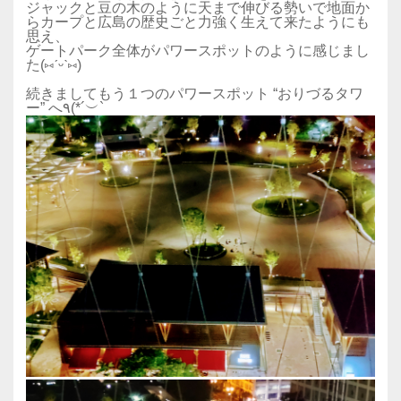
ジャックと豆の木のように天まで伸びる勢いで地面か
らカープと広島の歴史ごと力強く生えて来たようにも
思え、
ゲートパーク全体がパワースポットのように感じまし
た(⑅ˊᵕˋ⑅)
続きましてもう１つのパワースポット “おりづるタワ
ー” へ٩(*´︶`