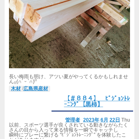
長い梅雨も明け、アツい夏がやってくるかもしれませ
ん₍₍(∩´ ᵕ `∩)⁾⁾
木材
/
広島県産材
【＃８８４】 ﾋﾞｼﾞｮﾝﾄﾚ
ｰﾆﾝｸﾞ【黒柿】
管理者
2023年
6月
22日
Thu
以前、スポーツ選手が良くされている動きながらたく
さんの目から入って来る情報を一瞬でキャッチし
瞬時にプレーに繋げる “ﾋﾞｼﾞｮﾝﾄﾚｰﾆﾝｸﾞ” を体験したこ