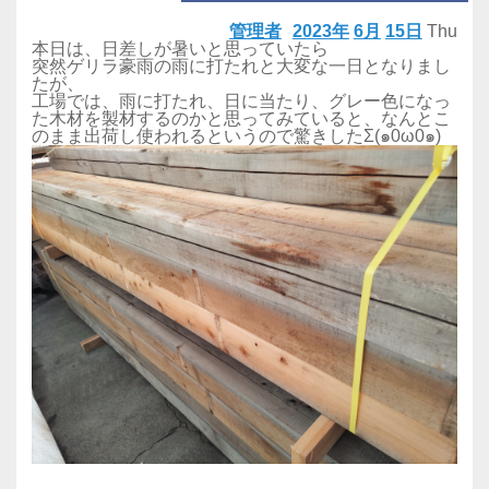
管理者
2023年
6月
15日
Thu
本日は、日差しが暑いと思っていたら
突然ゲリラ豪雨の雨に打たれと大変な一日となりまし
たが、
工場では、雨に打たれ、日に当たり、グレー色になっ
た木材を製材するのかと思ってみていると、なんとこ
のまま出荷し使われるというので驚きしたΣ(๑0ω0๑)