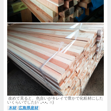
改めて見ると、色合いがキレイで豊かで化粧材にした
いくらいでした(∩´｡•.•｡`∩)
木材
/
広島県産材