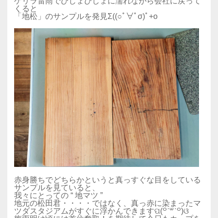
ゲリラ雷雨でびしょびしょに濡れながら会社に戻って
くると
「地松」のサンプルを発見Σ((○ﾟ∀ﾟσ)ﾟ+o
赤身勝ちでどちらかというと真っすぐな目をしている
サンプルを見ていると、
我々にとっての “ 地マツ ”
地元の松田君・・・・ではなく、真っ赤に染まったマ
ツダスタジアムがすぐに浮かんできますପ(꒪ˊ꒳ˋ꒪)ଓ