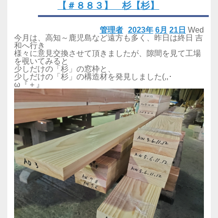
【＃８８３】 杉【杉】
管理者
2023年
6月
21日
Wed
今月は、高知～鹿児島など遠方も多く、昨日は終日 吉
和へ行き
様々に意見交換させて頂きましたが、隙間を見て工場
を覗いてみると
少しだけの「杉」の窓枠と、
少しだけの「杉」の構造材を発見しました(,,･
ω『＋』ゞ