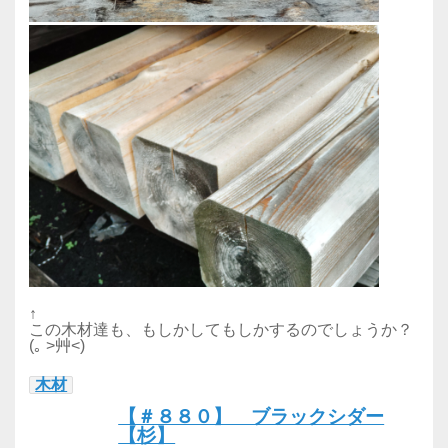
↑
この木材達も、もしかしてもしかするのでしょうか？
(｡ >艸<)
木材
【＃８８０】 ブラックシダー
【杉】