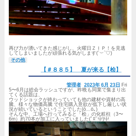
再び力が湧いてきた感じがし、火曜日ＺＩＰ！を見逃
してしまいましたが頑張れる気がします(´︶`♡)
その他
【＃８８５】 夏が来る【桧】
管理者
2023年
6月
23日
Fri
5〜6月は総会ラッシュですが、昨晩も同業で集まり出
てくる話題は、
ウッドショックが終わっていても他の建材や資材の高
騰、様々な物価高騰 で住宅購入意欲が低下し厳しい状
況が続いているということでした(ó﹏ò｡)
そんな中、工場へ行ってみると「桧」の化粧柱（3〜
6m）約70本が加工に入っていました(ﾟﾛﾟ屮)屮