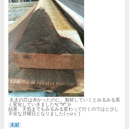
丸太の芯は赤かったのに、製材していくとみるみる黒
く変化していきました٩( º∀º )۶
結果、天気までもみるみる変わって行くのではと少し
不安な月曜日となりました(´•̥ ω •̥` )
木材