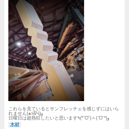
これらを見ているとサンフレッチェを感じずにはいら
れません(๑˃̶͈̀∇˂̶͈́)و
日曜日は超熱狂したいと思います٩(*´ᗜ`)ㅅ(ˊᗜˋ*)و
木材