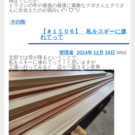
残念でしたが、
ドラゴンの年の最後の最後に素敵なクボさんとクリさ
んに出会えたのが面白い(*ﾉˊᗜˋ*)ﾉ
その他
【＃１１０６】 私をスギーに連
れてって
管理者
2024年
12月
18日
Wed
北部では雪が降るということで、
私をスキーに連れてって！と思いますが、
工場へ行ってみると、辺り一面スギン世界