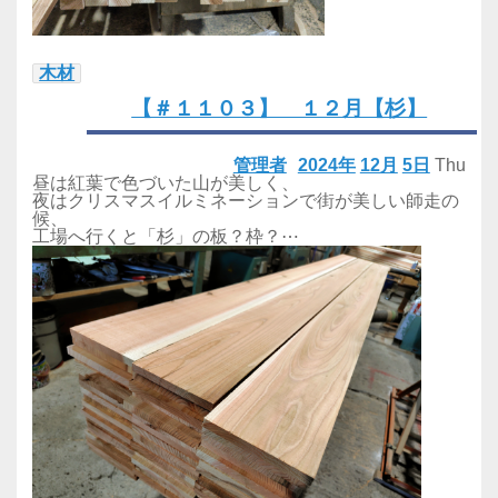
木材
【＃１１０３】 １２月【杉】
管理者
2024年
12月
5日
Thu
昼は紅葉で色づいた山が美しく、
夜はクリスマスイルミネーションで街が美しい師走の
候、
工場へ行くと「杉」の板？枠？⋯