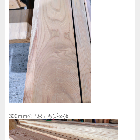
300ｍｍの「杉」も(｡•̀ω-)b