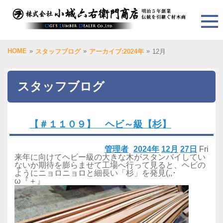
HOME
»
»
»
スタッフブログ
アーカイブ:2024年
12月
スタッフブログ
【＃１１０９】 ヘビ～級【杉】
管理者
2024年
12月
27日
Fri
来年に向けてヘビー級の大きな木がスタンバイしてい
ないか期待を膨らませて工場へ行って見ると、ヘビの
ようにニョロニョロと細長い「杉」を発見(,,･
ω『＋』ゞ