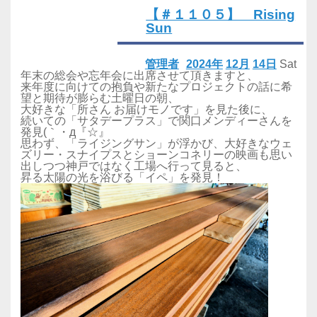
【＃１１０５】 Rising
Sun
管理者
2024年
12月
14日
Sat
年末の総会や忘年会に出席させて頂きますと、
来年度に向けての抱負や新たなプロジェクトの話に希
望と期待が膨らむ土曜日の朝、
大好きな「所さん お届けモノです」を見た後に、
続いての「サタデープラス」で関口メンディーさんを
発見(｀・д『☆』
思わず、「ライジングサン」が浮かび、大好きなウェ
ズリー・スナイプスとショーンコネリーの映画も思い
出しつつ神戸ではなく工場へ行って見ると、
昇る太陽の光を浴びる「イペ」を発見！