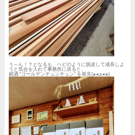
う～ん！？となるも、ヘビのように脱皮して成長しよ
うと気合を入れて事務所に戻ると、
銘酒 “ゴールデンチュンチュン” を発見(๑◕ܫ◕๑)