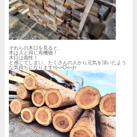
それらの木口を見ると、
木は人と同じ有機物！
木口は個性！
と感じてしまい、たくさんの人から元気を頂いたよう
な気持ちになります୧(⑅˃ᗜ˂⑅)୨