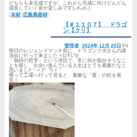
どちらも未完成ですが、これから完成に向けどんどん
成長していく姿が楽しみです(｡☌ᴗ☌｡)
木材
/
広島県産材
【＃１１０７】 ドラゴ
ン【クリ】
管理者
2024年
12月
20日
Fri
明日のレジェンドマッチ前に、ドラゴンクボさんの講
演会に行って来ましたヾ(≧∇≦*)/
「独特の哲学」という演目で、常に何か面白そうなこ
とを探し、出会い進んでいる人生はとても素敵だなと
思いました° ✧ (*´ `*) ✧ °
帰って工場へ行って見ると、素敵な「栗」の柱を発
見！