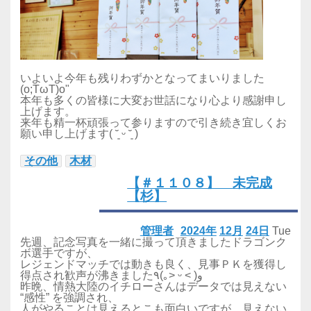
いよいよ今年も残りわずかとなってまいりました
(o;TωT)o"
本年も多くの皆様に大変お世話になり心より感謝申し
上げます。
来年も精一杯頑張って参りますので引き続き宜しくお
願い申し上げます( ˘͈ ᵕ ˘͈ )
その他
木材
【＃１１０８】 未完成
【杉】
管理者
2024年
12月
24日
Tue
先週、記念写真を一緒に撮って頂きましたドラゴンク
ボ選手ですが、
レジェンドマッチでは動きも良く、見事ＰＫを獲得し
得点され歓声が沸きました٩(｡˃ ᵕ ˂ )و
昨晩、情熱大陸のイチローさんはデータでは見えない
“感性” を強調され、
人がやることは見えるとこも面白いですが、見えない