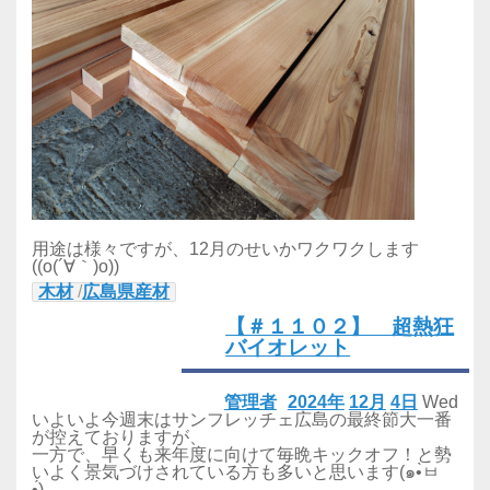
用途は様々ですが、12月のせいかワクワクします
((o(´∀｀)o))
木材
/
広島県産材
【＃１１０２】 超熱狂
バイオレット
管理者
2024年
12月
4日
Wed
いよいよ今週末はサンフレッチェ広島の最終節大一番
が控えておりますが、
一方で、早くも来年度に向けて毎晩キックオフ！と勢
いよく景気づけされている方も多いと思います(๑•̀ㅂ
•́)و