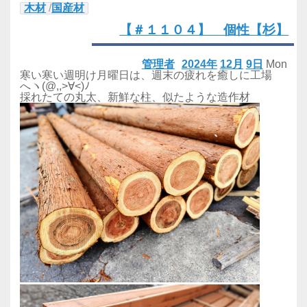
木材
/
国産材
【＃１１０４】 個性【杉】
管理者
2024年
12月
9日
Mon
寒い寒い週明け月曜日は、週末の疲れを癒しに工場
へヽ(@,,>∀<)ﾉ
採れたての丸太、新鮮な柱、似たような造作材