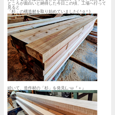
ところが面白いと納得した今日この頃、工場へ行って
見ると
「杉」の構造材を取り始めていました‪(＾o＾)
続いて、造作材の「杉」を発見(,,･ω『＋』ゞ