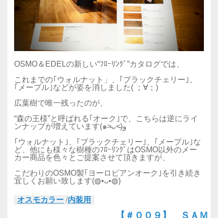
OSMO＆EDELの新しい“ﾌﾛｰﾘﾝｸﾞ”カタログでは、
これまでの｢ウォルナット」、｢ブラックチェリー｣、
｢メープル｣などが姿を消しました( ；∀；)
広葉樹で唯一残ったのが、
“森の王様”と呼ばれる｢オーク｣で、こちらは逆にライ
ンナップが増えています(๑˃̵ᴗ˂̵)و
｢ウォルナット｣、｢ブラックチェリー｣、｢メープル｣な
ど、他にも様々な樹種のﾌﾛｰﾘﾝｸﾞはOSMO以外のメー
カー商品を色々とご提案させて頂きますが、
こだわりのOSMO製｢ヨーロピアンオーク｣を引き続き
宜しくお願い致します(◍•ᴗ•◍)
オスモカラー
/
内装用
【＃００９】 ＳＡＭ