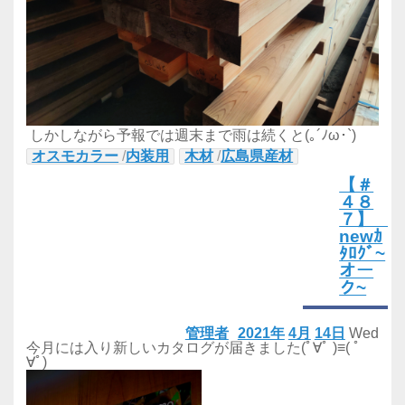
しかしながら予報では週末まで雨は続くと(｡´ﾉω･`)
オスモカラー
/
内装用
木材
/
広島県産材
【＃
４８
７】
newｶ
ﾀﾛｸﾞ~
オー
ク~
管理者
2021年
4月
14日
Wed
今月には入り新しいカタログが届きました(ﾟ∀ﾟ )≡( ﾟ
∀ﾟ)