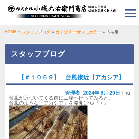
HOME
»
»
»
スタッフブログ
カテゴリー:オスモカラー
内装用
スタッフブログ
【＃１０６９】 台風接近【アカシア】
管理者
2024年
8月
29日
Thu
台風が近づいてくる前に工場へ行ってみると、
台風のような「アカシア」を発見(,,･ω『＋』ゞ