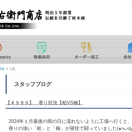
»
4年
1月
スタッフブログ
【＃９８９】 香り対決【桧VS楠】
2024年１月最後の雨の日に濡れないように工場へ行くと
香りの強い「桧」と「楠」が寝技で