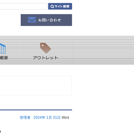
管理者
2024年
1月
31日
Wed
、
闘っていました(๑˃̵ᴗ˂̵)و