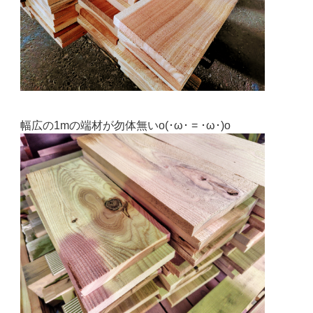
幅広の1mの端材が勿体無いo(･ω･ = ･ω･)o