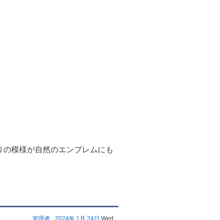
りの模様が自然のエンブレムにも
管理者
2024年
1月
24日
Wed