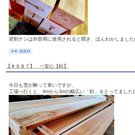
背割ナシは外部用に使用されると聞き、ほんわかしました(◍•
木材
/
国産材
【＃９８７】 一安心【杉】
今日も雪が舞って寒いですが、
工場へ行くと、4mから3mの幅広い「杉」をとってました(｡