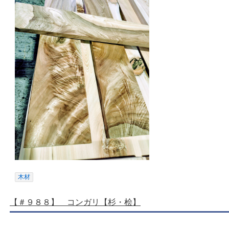
木材
【＃９８８】 コンガリ【杉・桧】