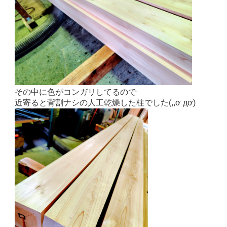
その中に色がコンガリしてるので
近寄ると背割ナシの人工乾燥した柱でした(,,ơ дơ)