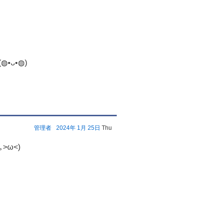
ᴗ•◍)
管理者
2024年
1月
25日
Thu
>ω<)