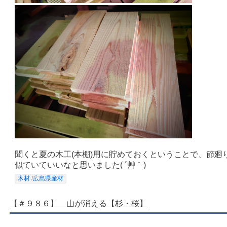
聞くと夏の木工(本棚)用に貯めておくということで、節廻
似ていていいなと思いました( ´艸｀)
木材
/
広島県産材
【＃９８６】 山が消える【杉・桜】