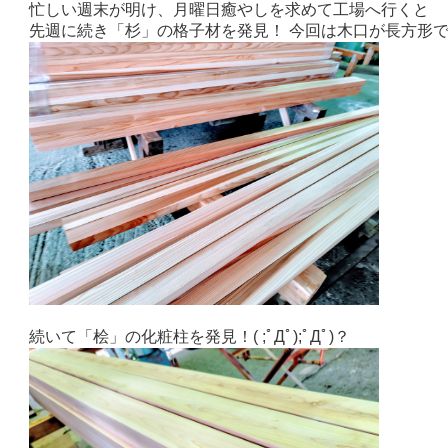
忙しい週末が明け、月曜日癒やしを求めて工場へ行くと
先週に続き「杉」の格子材を発見！ 今回は木口が長方形でしたΣ(
続いて「桧」の化粧柱を発見！( ;ﾟДﾟ);ﾟДﾟ)？