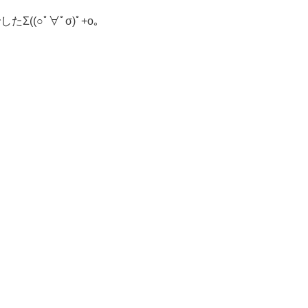
(○ﾟ∀ﾟσ)ﾟ+o｡