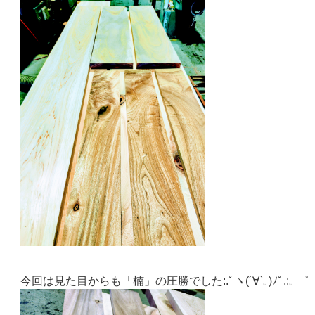
今回は見た目からも「楠」の圧勝でした:.ﾟヽ(´∀`｡)ﾉﾟ.:｡ ゜