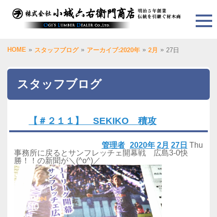
HOME
»
»
»
»
スタッフブログ
アーカイブ:2020年
2月
27日
スタッフブログ
【＃２１１】 SEKIKO 積攻
管理者
2020年
2月
27日
Thu
事務所に戻るとサンフレッチェ開幕戦 広島3-0快
勝！！の新聞が＼(^o^)／