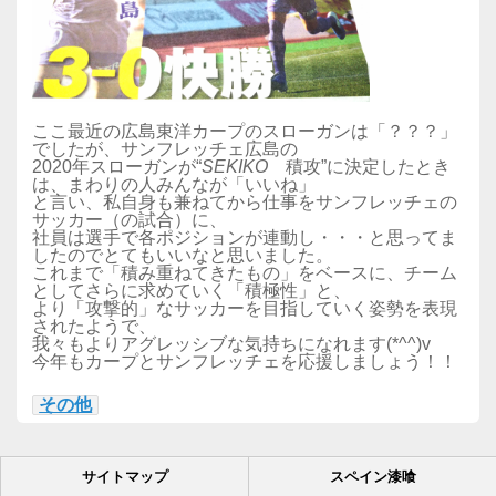
ここ最近の広島東洋カープのスローガンは「？？？」
でしたが、サンフレッチェ広島の
2020年スローガンが“
SEKIKO
積攻”に決定したとき
は、まわりの人みんなが「いいね」
と言い、私自身も兼ねてから仕事をサンフレッチェの
サッカー（の試合）に、
社員は選手で各ポジションが連動し・・・と思ってま
したのでとてもいいなと思いました。
これまで「積み重ねてきたもの」をベースに、チーム
としてさらに求めていく「積極性」と、
より「攻撃的」なサッカーを目指していく姿勢を表現
されたようで、
我々もよりアグレッシブな気持ちになれます(*^^)v
今年もカープとサンフレッチェを応援しましょう！！
その他
サイトマップ
スペイン漆喰