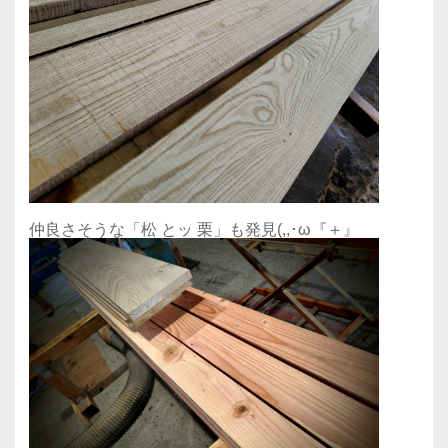
仲良さそうな「松 とッ 栗」も発見(,,･ω『＋』ゞ