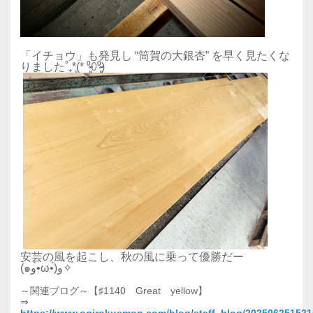
「イチョウ」も発見し “筒賀の大銀杏” を早く見たくな
りました˚₊*̥(* ⁰̷̴͈꒨⁰̷̴͈)
安芸の風を起こし、秋の風に乗って優勝だー
(๑و•̀ω•́)و✧
～関連ブログ～【♯1140 Great yellow】
⇒