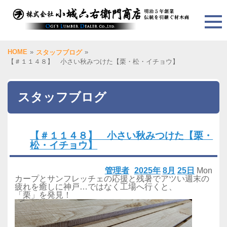
HOME
»
»
スタッフブログ
【＃１１４８】 小さい秋みつけた【栗・松・イチョウ】
スタッフブログ
【＃１１４８】 小さい秋みつけた【栗・
松・イチョウ】
管理者
2025年
8月
25日
Mon
カープとサンフレッチェの応援と残暑でアツい週末の
疲れを癒しに神戸…ではなく工場へ行くと、
「栗」を発見！